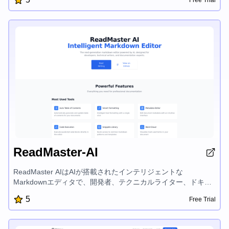
Free Trial
を備えたNovoは、カスタマイズされたコンテンツのアイデ
ア、スムーズなインラインの編集、そして即座の生成機能を提
供し、ライターのブロックを排除し、オンラインプレゼンスを
高めます。ブログや SNS の投稿、ユーザー向けのドキュメン
トやFAQなど、NovoのAI主導のアプローチは、お客様の言語で
書かれたお手頃な価格の顧客重視のコンテンツを提供し、オー
ガニックトラフィックを生み出します。
ReadMaster-AI
ReadMaster AIはAIが搭載されたインテリジェントな
Markdownエディタで、開発者、テクニカルライター、ドキュ
メンテーションの専門家を対象に設計されています。自動目
5
Free Trial
次、高度な書式設定、メタデータエディタ、コード実行、スニ
ペットライブラリ、バージョン履歴、AIによる提案やアナリシ
スなどの強力な機能を備えており、プロフェッショナルなドキ