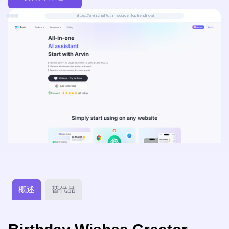
https://arvin.chat?utm_source=toptrending-ai
概述
替代品