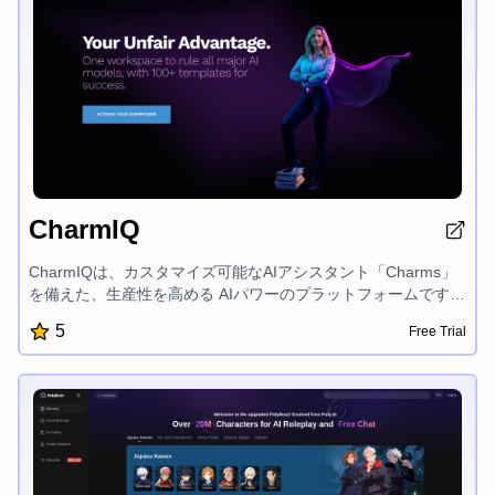
CharmIQ
CharmIQは、カスタマイズ可能なAIアシスタント「Charms」
を備えた、生産性を高める AIパワーのプラットフォームです。
様々な分野でパーソナライズされたコンテキスト対応のソリュ
5
Free Trial
ーションを提供し、ワークフローを加速化します。ファイルの
統合、セキュアなデータ管理、リアルタイムのチームコラボレ
ーションを実現し、AIの力を最大限に活用してあなたの目標の
達成をサポートします。