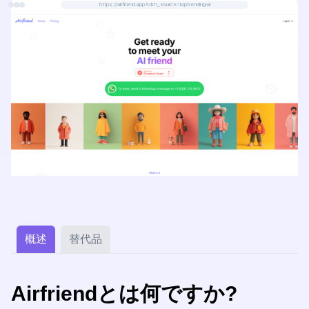
https://airfriend.app?utm_source=toptrending-ai
概述
替代品
Airfriendとは何ですか?