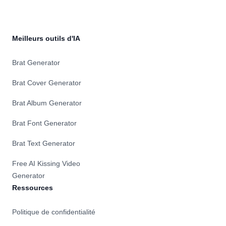
et
publie
du
contenu
Meilleurs outils d'IA
frais
quotidiennement
Brat Generator
pour
développer
Brat Cover Generator
vos
chaînes
Brat Album Generator
TikTok
et
Brat Font Generator
YouTube.
Lancez
Brat Text Generator
votre
voyage
Free AI Kissing Video
de
Generator
vidéo
sans
Ressources
visage
aujourd'hui
Politique de confidentialité
!