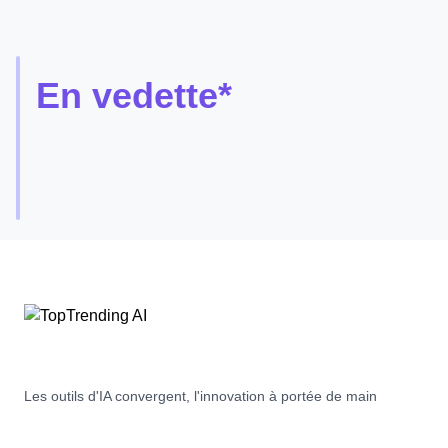
En vedette*
AutoShorts.ai
Créez
et
automatisez
Free
5
facilement
Trial
des
vidéos
sans
visage
avec
AutoShorts.ai.
Notre
plateforme
pilotée
Les outils d'IA convergent, l'innovation à portée de main
par
l'IA
génère