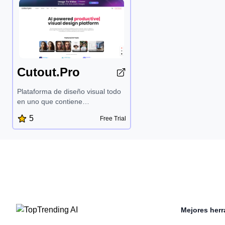
Cutout.Pro
Plataforma de diseño visual todo
en uno que contiene
herramientas de edición de fotos
5
Free Trial
y videos con IA. Proceso
automático para eliminar el fondo,
restaurar imágenes, diseño
gráfico y generación de
contenido. Con Cutout.Pro,
optimizar tu contenido y
transformarlo está a un solo clic
de distancia.
Mejores herr