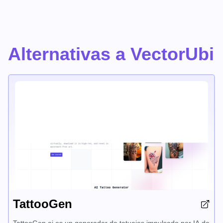
Alternativas a VectorUbi
TattooGen
TattooGen.ai es un generador de tatuajes impulsado por IA de