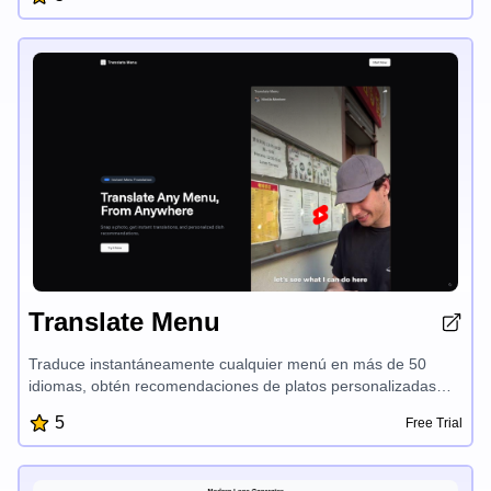
nuevos sabores con Translate Menu - la herramienta definitiva
para entusiastas de la comida y viajeros.
Translate Menu
Traduce instantáneamente cualquier menú en más de 50
idiomas, obtén recomendaciones de platos personalizadas
según tus preferencias y necesidades dietéticas, y descubre
5
Free Trial
nuevos sabores con Translate Menu - la herramienta definitiva
para entusiastas de la comida y viajeros.