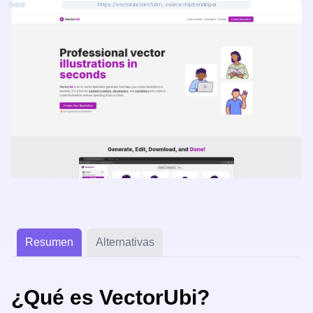
https://vectorubi.com?utm_source=toptrending-ai
Resumen
Alternativas
¿Qué es VectorUbi?