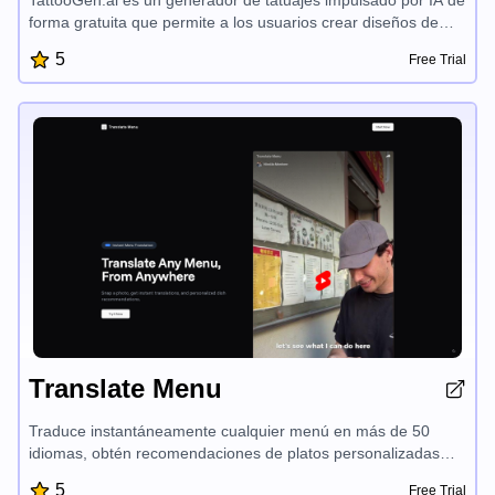
forma gratuita que permite a los usuarios crear diseños de
tatuajes personalizados y de alta calidad. Con una amplia
5
Free Trial
gama de estilos, opciones de personalización y selección de
ubicación corporal, los tatuajes generados por IA son
realmente únicos, optimizados para la visibilidad y el impacto.
Los usuarios pueden ingresar sus ideas y el sistema
proporcionará múltiples propuestas de diseño únicas, listas
para ser refinadas a su gusto.
Translate Menu
Traduce instantáneamente cualquier menú en más de 50
idiomas, obtén recomendaciones de platos personalizadas
según tus preferencias y necesidades dietéticas, y descubre
5
Free Trial