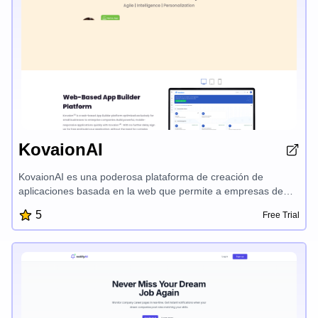
amplifica su voz única, lo que le permite generar confianza y
atraer a la audiencia adecuada para su negocio.
KovaionAI
KovaionAI es una poderosa plataforma de creación de
aplicaciones basada en la web que permite a empresas de
todos los tamaños crear aplicaciones personalizadas y
5
Free Trial
adaptables a móviles de forma rápida y rentable, con
funciones como un creador visual con arrastrar y soltar,
paneles de control avanzados y automatización fluida de flujos
de trabajo, todo ello sin necesidad de codificación compleja.