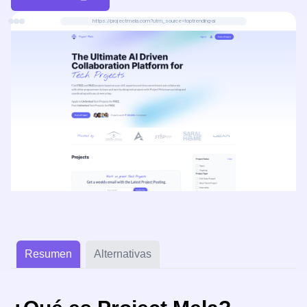
https://projectmela.com?utm_source=toptrending-ai
Resumen
Alternativas