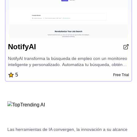
NotifyAI
NotifyAI transforma la búsqueda de empleo con un monitoreo
inteligente y personalizado. Automatiza tu búsqueda, obtén
alertas en tiempo real sobre roles que coincidan con tus
5
Free Trial
habilidades y sé el primero en postularte a nuevas
oportunidades. Esta herramienta impulsada por IA rastrea las
páginas de carrera de las empresas, elimina los listados
desactualizados y te da una ventaja competitiva en tu
búsqueda de empleo.
Las herramientas de IA convergen, la innovación a su alcance