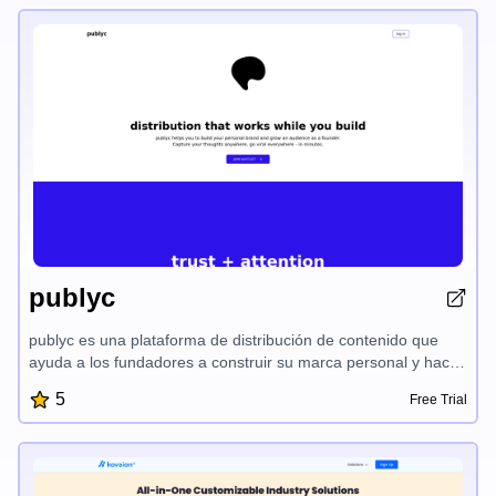
las empresas optimizar sus flujos de trabajo competitivos y
mantener una ventaja competitiva.
publyc
publyc es una plataforma de distribución de contenido que
ayuda a los fundadores a construir su marca personal y hacer
crecer su audiencia. Con su proceso de incorporación
5
Free Trial
detallado, la creación de contenido con IA y los marcos
probados, publyc convierte sus conocimientos diarios en
publicaciones atractivas de LinkedIn y Twitter que hacen
crecer su influencia de manera orgánica. Diseñado por
fundadores para fundadores, publyc elimina la fricción y