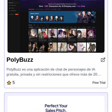
datos segura y colaboración en equipo en tiempo real,
CharmIQ revoluciona la forma en que aprovecha el poder de
la IA para acelerar su productividad y alcanzar sus objetivos.
PolyBuzz
PolyBuzz es una aplicación de chat de personajes de IA
gratuita, privada y sin restricciones que ofrece más de 20
millones de personajes para un roleplay inmersivo y
5
Free Trial
conversaciones personalizadas. Los usuarios pueden crear
sus propios personajes de IA, explorar posibilidades
interminables y disfrutar de una experiencia de chat segura y
confidencial sin filtros NSFW, lo que brinda una plataforma
única y atractiva para interacciones impulsadas por IA.