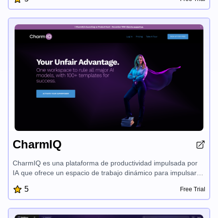
para automatizar tareas, agilizar la selección de candidatos y
brindar recomendaciones personalizadas, ayudando a las
empresas a encontrar el talento adecuado más rápido, al
tiempo que garantiza la privacidad de los datos y una
integración fluida con los sistemas de recursos humanos
existentes.
CharmIQ
CharmIQ es una plataforma de productividad impulsada por
IA que ofrece un espacio de trabajo dinámico para impulsar
su flujo de trabajo. Con asistentes de IA personalizables
5
Free Trial
llamados 'Charms', CharmIQ lo ayuda a lograr más al brindar
soluciones personalizadas y contextuales en varios dominios.
Con una integración de archivos sin problemas, gestión de