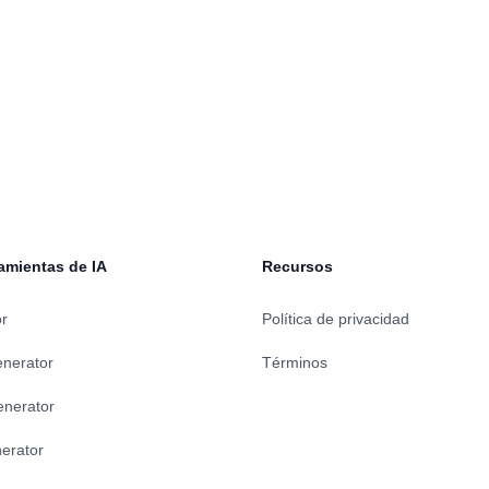
amientas de IA
Recursos
or
Política de privacidad
enerator
Términos
enerator
erator