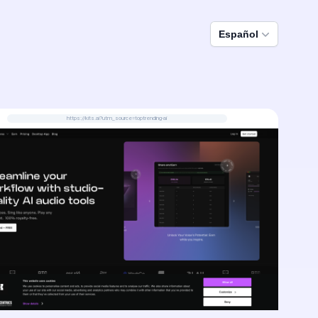
Español
https://kits.ai?utm_source=toptrending-ai