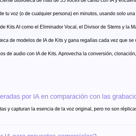
ciente biblioteca de más de 35 voces de canto con IA y encuentra
a de tu voz (o de cualquier persona) en minutos, usando solo un
as de Kits AI como el Eliminador Vocal, el Divisor de Stems y la 
oteca de modelos de IA de Kits y gana regalías cada vez que se 
os de audio con IA de Kits. Aprovecha la conversión, clonación,
eradas por IA en comparación con las grabaci
as y capturan la esencia de la voz original, pero no son réplica