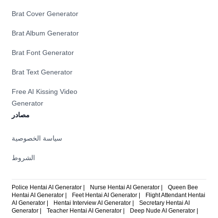
Brat Cover Generator
Brat Album Generator
Brat Font Generator
Brat Text Generator
Free AI Kissing Video
Generator
مصادر
سياسة الخصوصية
الشروط
Police Hentai AI Generator |
Nurse Hentai AI Generator |
Queen Bee
Hentai AI Generator |
Feet Hentai AI Generator |
Flight Attendant Hentai
AI Generator |
Hentai Interview AI Generator |
Secretary Hentai AI
Generator |
Teacher Hentai AI Generator |
Deep Nude AI Generator |