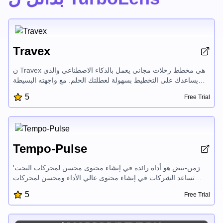
Travex
ن Travex هي مخطط رحلات مجاني يعمل بالذكاء الاصطناعي والذي
يساعدك على التخطيط بسهولة لعطلتك الحلم. مع واجهته البسيطة
وميزاته الذكية ، يمكنك إنشاء جداول زمنية مخصصة بسرعة ،
5
Free Trial
واكتشاف أفضل الوجهات ، والوصول إلى نصائح السفر لجعل رحلتك
أكثر إثراءً. يبسط Travex عملية تخطيط العطلات ، مما يتيح لك التركيز
على الاستمتاع برحلتك.
Tempo-Pulse
'زمن-نبض هو أداة رائدة في إنشاء محتوى محسن لمحركات البحث
تساعد الشركات في إنشاء محتوى عالي الأداء ومحسن لمحركات
البحث. باستخدام واجهتها البسيطة وميزاتها القوية ، يمكن
5
Free Trial
للمستخدمين إنشاء لمحات وأوصاف ومقالات مثيرة للاهتمام بسهولة
تحتل مراكز متقدمة في محركات البحث وتجذب جمهورهم.'}