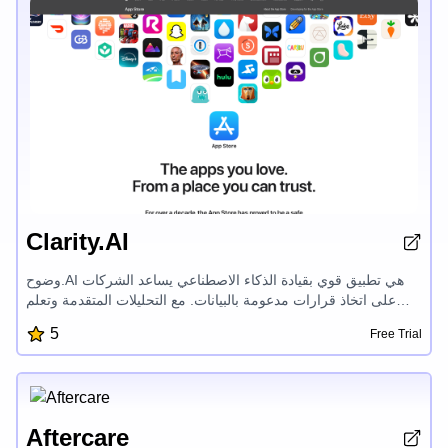
Clarity.AI
وضوح.AI هي تطبيق قوي بقيادة الذكاء الاصطناعي يساعد الشركات
على اتخاذ قرارات مدعومة بالبيانات. مع التحليلات المتقدمة وتعلم
الآلة ، توفر وضوح.AI رؤى شاملة عن اتجاهات السوق وسلوك العملاء
5
Free Trial
والكفاءة التشغيلية. يوفر لوحة القيادة المرنة تقارير وتصويرات بيانية
مخصصة ، مما يمكّن المستخدمين من الكشف عن الفرص الكامنة
واتخاذ خيارات مستنيرة واستراتيجية. تتكامل وضوح.AI بسلاسة مع
مصادر البيانات المختلفة ، مما يوفر رؤية شاملة لأداء المنظمة. يجعل
واجهتها سهلة الاستخدام وميزاتها الأمنية القوية منها حلاً موثوقًا به
Aftercare
للمؤسسات التي تسعى إلى الاستفادة من قوة تحليلات البيانات.