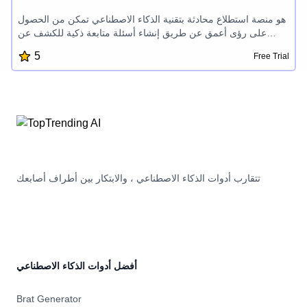
هو منصة استطلاع محادثة بتقنية الذكاء الاصطناعي تمكن من الحصول
على رؤى أعمق عن طريق إنشاء أسئلة متابعة ذكية للكشف عن
سبب إجابات المستجيبين. يوفر لمستخدميه بناء سير العمل المرن
5
Free Trial
وتصنيف استجابات الذكاء الاصطناعي ورؤية موحدة للأسئلة والمتابعات
المتعلقة بالموضوع، مما يمنحهم السيطرة الكاملة والفهم لبيانات
استبيانهم بدون الحاجة إلى التصنيف اليدوي.
تتقارب أدوات الذكاء الاصطناعي ، والابتكار بين أطراف أصابعك
أفضل أدوات الذكاء الاصطناعي
Brat Generator