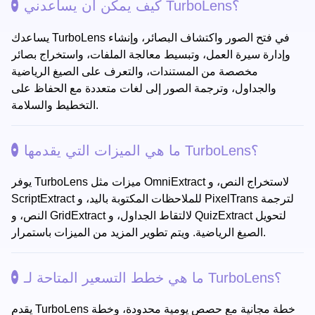
كيف يمكن أن يساعدني TurboLens؟
يساعدك TurboLens في فتح الصور واكتشاف البصائر، وإنشاء
وإدارة سيرة العمل، وتبسيط معالجة الملفات، واستخراج بصائر
مخصصة من المستندات، والتعرف على الصيغ الرياضية
والجداول، وترجمة الصور إلى لغات متعددة مع الحفاظ على
التخطيط والسلامة.
ما هي الميزات التي يقدمها TurboLens؟
يوفر TurboLens ميزات مثل OmniExtract لاستخراج النص، و
ScriptExtract للملاحظات المكتوبة باليد، و PixelTrans لترجمة
النص، و GridExtract لالتقاط الجداول، و QuizExtract لتحويل
الصيغ الرياضية. ويتم تطوير المزيد من الميزات باستمرار.
ما هي خطط التسعير المتاحة لـ TurboLens؟
يقدم TurboLens خطة مجانية مع حصص يومية محدودة، وخطة