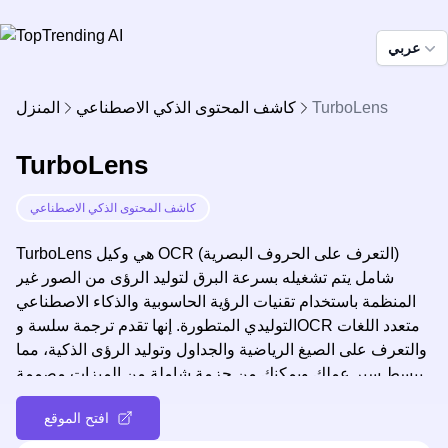
عربي
TurboLens
كاشف المحتوى الذكي الاصطناعي
المنزل
TurboLens
كاشف المحتوى الذكي الاصطناعي
TurboLens هي وكيل OCR (التعرف على الحروف البصرية)
شامل يتم تشغيله بسرعة البرق لتوليد الرؤى من الصور غير
المنظمة باستخدام تقنيات الرؤية الحاسوبية والذكاء الاصطناعي
التوليدي المتطورة. إنها تقدم ترجمة سلسة وOCR متعدد اللغات
والتعرف على الصيغ الرياضية والجداول وتوليد الرؤى الذكية، مما
يبسط سير عملك ويمكنك من حزمة شاملة من الميزات مصممة
لتلبية احتياجاتك.
افتح الموقع