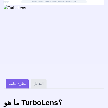
https://www.turbolens.io?utm_source=toptrending-ai
البدائل
نظرة عامة
ما هو TurboLens؟