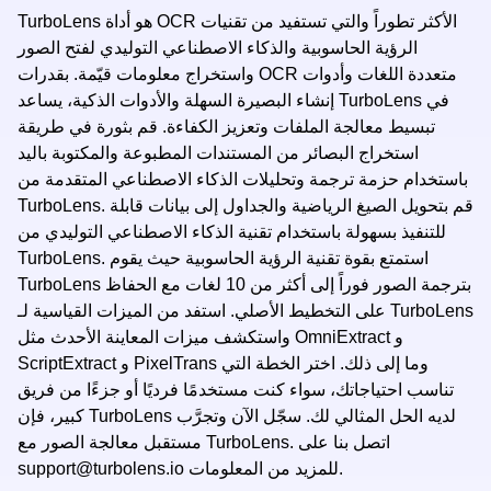
TurboLens هو أداة OCR الأكثر تطوراً والتي تستفيد من تقنيات
الرؤية الحاسوبية والذكاء الاصطناعي التوليدي لفتح الصور
واستخراج معلومات قيّمة. بقدرات OCR متعددة اللغات وأدوات
إنشاء البصيرة السهلة والأدوات الذكية، يساعد TurboLens في
تبسيط معالجة الملفات وتعزيز الكفاءة. قم بثورة في طريقة
استخراج البصائر من المستندات المطبوعة والمكتوبة باليد
باستخدام حزمة ترجمة وتحليلات الذكاء الاصطناعي المتقدمة من
TurboLens. قم بتحويل الصيغ الرياضية والجداول إلى بيانات قابلة
للتنفيذ بسهولة باستخدام تقنية الذكاء الاصطناعي التوليدي من
TurboLens. استمتع بقوة تقنية الرؤية الحاسوبية حيث يقوم
TurboLens بترجمة الصور فوراً إلى أكثر من 10 لغات مع الحفاظ
على التخطيط الأصلي. استفد من الميزات القياسية لـ TurboLens
واستكشف ميزات المعاينة الأحدث مثل OmniExtract و
ScriptExtract و PixelTrans وما إلى ذلك. اختر الخطة التي
تناسب احتياجاتك، سواء كنت مستخدمًا فرديًا أو جزءًا من فريق
كبير، فإن TurboLens لديه الحل المثالي لك. سجّل الآن وتجرَّب
مستقبل معالجة الصور مع TurboLens. اتصل بنا على
للمزيد من المعلومات.
support@turbolens.io